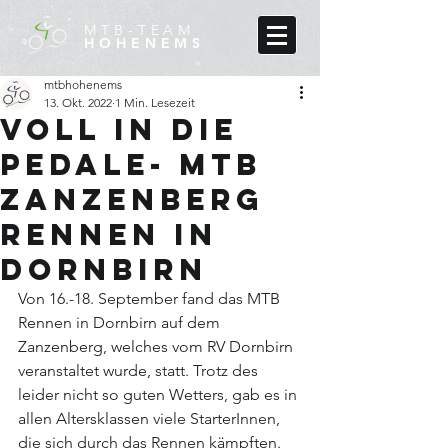
MTB-TEAM
HOHENEMS
mtbhohenems
13. Okt. 2022
1 Min. Lesezeit
Voll in die
Pedale- MTB
Zanzenberg
Rennen in
Dornbirn
Von 16.-18. September fand das MTB 
Rennen in Dornbirn auf dem 
Zanzenberg, welches vom RV Dornbirn 
veranstaltet wurde, statt. Trotz des 
leider nicht so guten Wetters, gab es in 
allen Altersklassen viele StarterInnen, 
die sich durch das Rennen kämpften. 