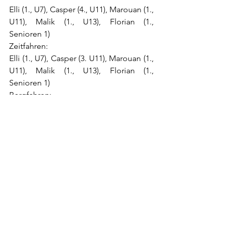
Elli (1., U7), Casper (4., U11), Marouan (1., 
U11), Malik (1., U13), Florian (1., 
Senioren 1)
Zeitfahren:
Elli (1., U7), Casper (3. U11), Marouan (1., 
U11), Malik (1., U13), Florian (1., 
Senioren 1)
Bergfahren:
Elli (1., U7), Casper (4., U11), Marouan (1., 
U11), Malik (1., U13), Florian (3., 
Senioren1)
Ein großes Dankeschön an den RV Hard 
für die gelungene Rennserie – auf ein 
Neues im kommenden Jahr!