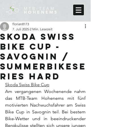
MTB-TEAM
HOHENEMS
florian8173
7. Juli 2025
2 Min. Lesezeit
Skoda Swiss
Bike Cup -
Savognin /
Summerbikese
ries Hard
Skoda Swiss Bike Cup
Am vergangenen Wochenende nahm 
das MTB-Team Hohenems mit fünf 
motivierten Nachwuchsfahrer am Swiss 
Bike Cup in Savognin teil. Bei bestem 
Bike-Wetter und in beeindruckender 
Bergkulisse stellten sich unsere jungen 