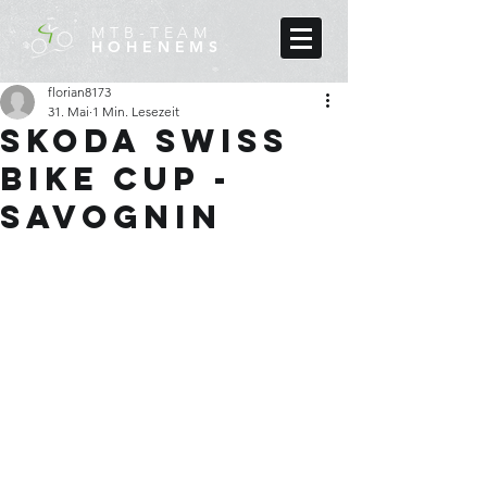
MTB-TEAM
HOHENEMS
florian8173
31. Mai
1 Min. Lesezeit
Skoda Swiss
Bike Cup -
Savognin