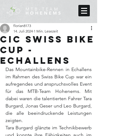
MTB-TEAM
HOHENEMS
florian8173
14. Juli 2024
1 Min. Lesezeit
CIC Swiss Bike
Cup -
Echallens
Das Mountainbike-Rennen in Echallens 
im Rahmen des Swiss Bike Cup war ein 
aufregendes und anspruchsvolles Event 
für das MTB-Team Hohenems. Mit 
dabei waren die talentierten Fahrer Tara 
Burgard, Jonas Geser und Leo Burgard, 
die alle beeindruckende Leistungen 
zeigten.
Tara Burgard glänzte im Technikbewerb 
und konnte ihre Fähigkeiten auch im 