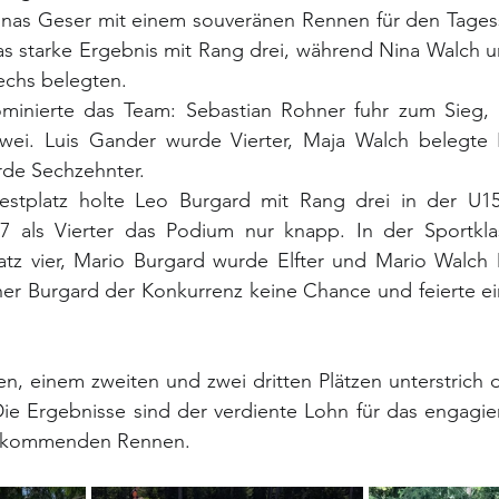
onas Geser mit einem souveränen Rennen für den Tagessi
as starke Ergebnis mit Rang drei, während Nina Walch u
sechs belegten.
minierte das Team: Sebastian Rohner fuhr zum Sieg,
 zwei. Luis Gander wurde Vierter, Maja Walch belegte
de Sechzehnter.
stplatz holte Leo Burgard mit Rang drei in der U15.
7 als Vierter das Podium nur knapp. In der Sportkla
atz vier, Mario Burgard wurde Elfter und Mario Walch D
er Burgard der Konkurrenz keine Chance und feierte ei
en, einem zweiten und zwei dritten Plätzen unterstrich 
ie Ergebnisse sind der verdiente Lohn für das engagier
e kommenden Rennen.