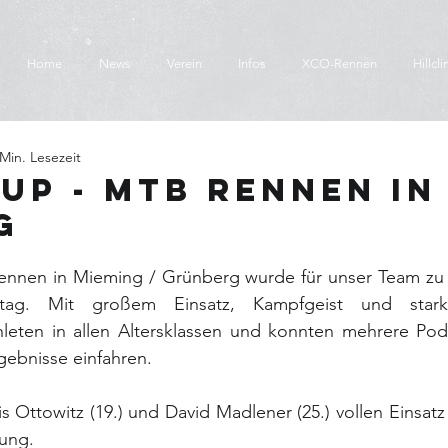
Home
News
Verein
Infos
XCO-Rennen
Hillcl
 Min. Lesezeit
up - MTB Rennen in
g
nnen in Mieming / Grünberg wurde für unser Team zu 
ntag. Mit großem Einsatz, Kampfgeist und stark
leten in allen Altersklassen und konnten mehrere Pode
gebnisse einfahren.
is Ottowitz (19.) und David Madlener (25.) vollen Einsat
rung.