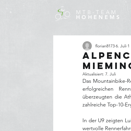
MTB-TEAM
HOHENEMS
florian8173
6. Juli
1
Alpenc
Miemin
Aktualisiert:
7. Juli
Das Mountainbike-Re
erfolgreichen Ren
überzeugten die Ath
zahlreiche Top-10-Er
In der U9 zeigten Lu
wertvolle Rennerfah