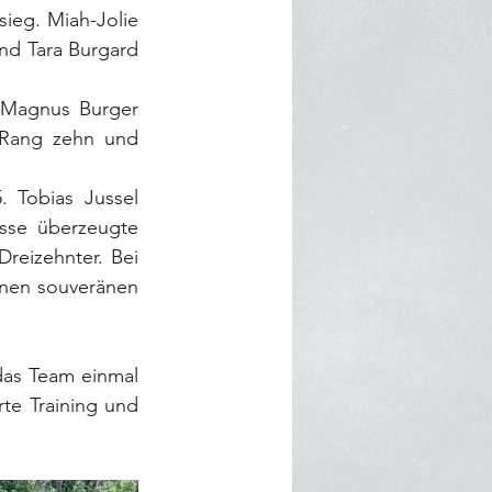
eg. Miah-Jolie 
nd Tara Burgard 
 Magnus Burger 
 Rang zehn und 
 Tobias Jussel 
sse überzeugte 
reizehnter. Bei 
nen souveränen 
das Team einmal 
te Training und 