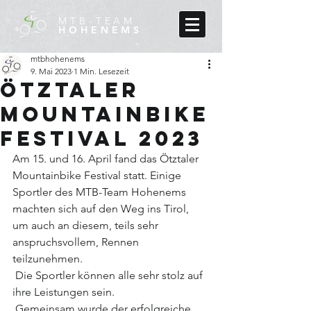
MTB-TEAM
HOHENEMS
mtbhohenems
9. Mai 2023
1 Min. Lesezeit
Ötztaler
Mountainbike
Festival 2023
Am 15. und 16. April fand das Ötztaler 
Mountainbike Festival statt. Einige 
Sportler des MTB-Team Hohenems 
machten sich auf den Weg ins Tirol, 
um auch an diesem, teils sehr 
anspruchsvollem, Rennen 
teilzunehmen. 
 Die Sportler können alle sehr stolz auf 
ihre Leistungen sein.
 Gemeinsam wurde der erfolgreiche 